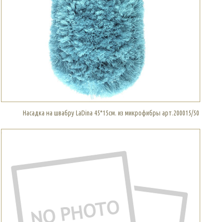
Насадка на швабру LaDina 45*15см. из микрофибры арт.200015/50