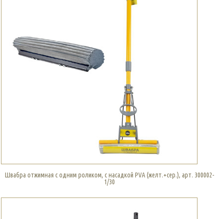
Швабра отжимная с одним роликом, с насадкой PVA (желт.+сер.), арт. 300002-
1/30