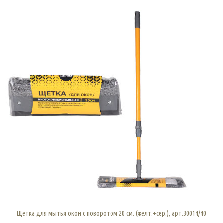
Щетка для мытья окон с поворотом 20 см. (желт.+сер.), арт.30014/40