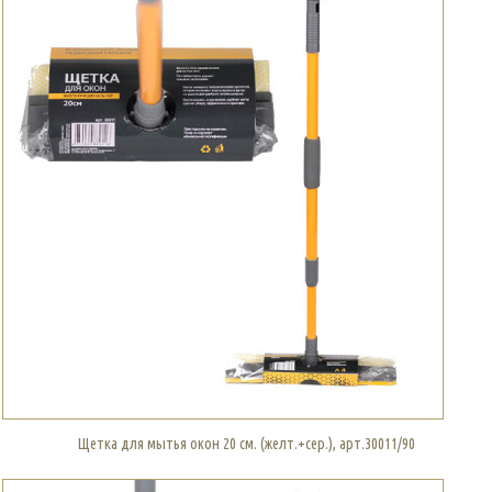
Щетка для мытья окон 20 см. (желт.+сер.), арт.30011/90