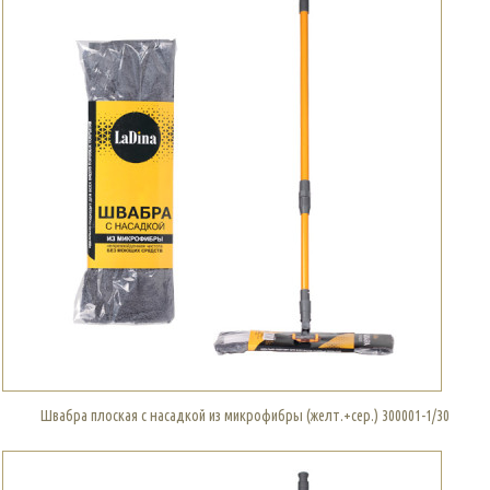
Швабра плоская с насадкой из микрофибры (желт.+сер.) 300001-1/30