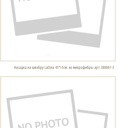
Насадка на швабру LaDina 45*15см. из микрофибры арт.300001-3