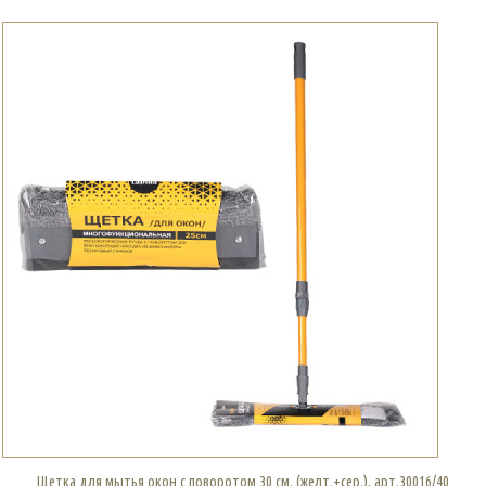
Щетка для мытья окон с поворотом 30 см. (желт.+сер.), арт.30016/40