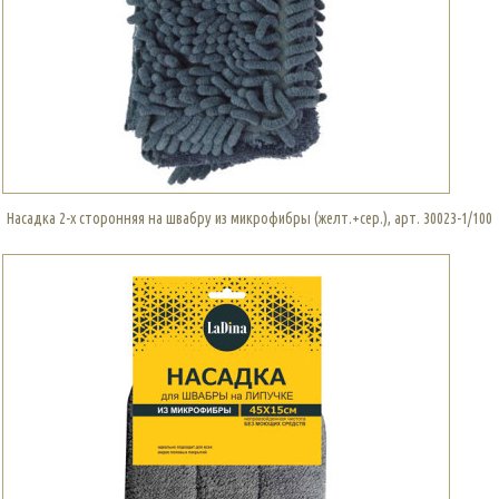
Насадка 2-х сторонняя на швабру из микрофибры (желт.+сер.), арт. 30023-1/100