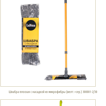
Швабра плоская с насадкой из микрофибры (желт.+сер.) 300001-2/30