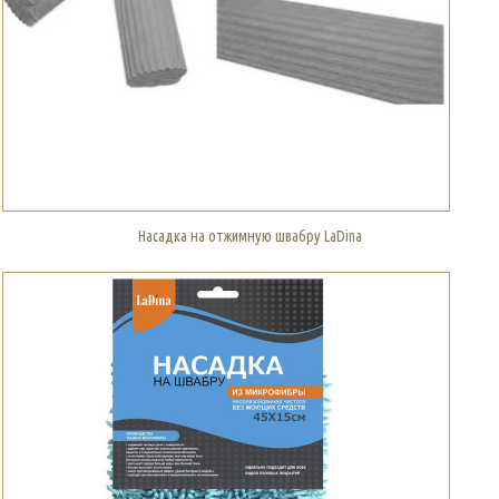
Насадка на отжимную швабру LaDina