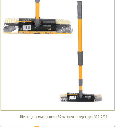
Щетка для мытья окон 25 см. (желт.+сер.), арт.30012/90