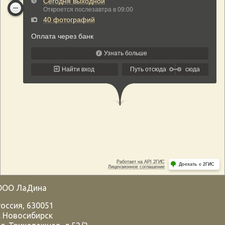
ООО ЛаДина
Россия
,
630051
.
Новосибирск