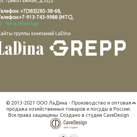
л. Трикотажная, д.52/2
Телефон:
+7(383)285-38-68
,
Телефон:
+7-913-743-9988 (МТС)
,
Чат в WhatsApp
Сайты группы компаний LaDina
© 2013-2021 ООО ЛаДина - Производство и оптовая
продажа хозяйственных товаров и посуды в России.
Все права защищены. Создано в студии
CaveDesign