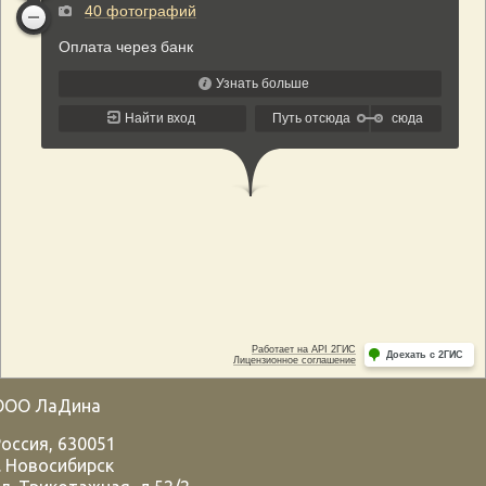
ООО ЛаДина
Россия
,
630051
.
Новосибирск