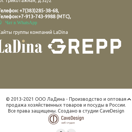
л. Трикотажная, д.52/2
Телефон:
+7(383)285-38-68
,
Телефон:
+7-913-743-9988 (МТС)
,
Чат в WhatsApp
Сайты группы компаний LaDina
© 2013-2021 ООО ЛаДина - Производство и оптовая
продажа хозяйственных товаров и посуды в России.
Все права защищены. Создано в студии
CaveDesign