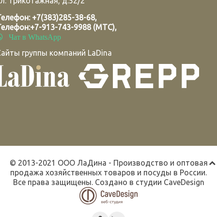
л. Трикотажная, д.52/2
Телефон:
+7(383)285-38-68
,
Телефон:
+7-913-743-9988 (МТС)
,
Чат в WhatsApp
Сайты группы компаний LaDina
© 2013-2021 ООО ЛаДина - Производство и оптовая
продажа хозяйственных товаров и посуды в России.
Все права защищены. Создано в студии
CaveDesign