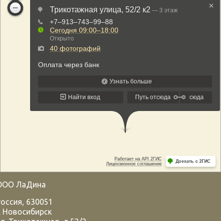
ООО ЛаДина
Россия
,
630051
.
Новосибирск