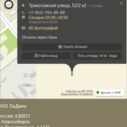
ООО ЛаДина
Россия
,
630051
.
Новосибирск