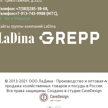
л. Трикотажная, д.52/2
Телефон:
+7(383)285-38-68
,
Телефон:
+7-913-743-9988 (МТС)
,
Чат в WhatsApp
Сайты группы компаний LaDina
© 2013-2021 ООО ЛаДина - Производство и оптовая
продажа хозяйственных товаров и посуды в России.
Все права защищены. Создано в студии
CaveDesign