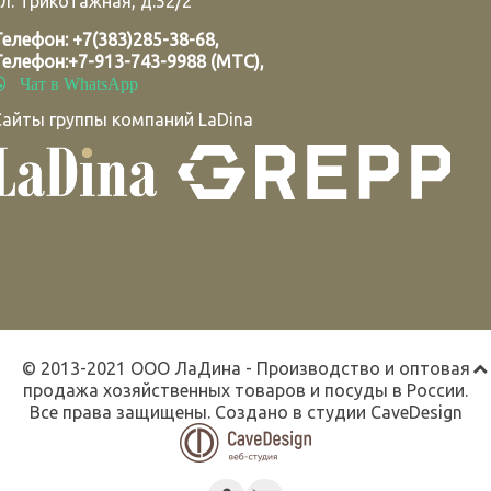
л. Трикотажная, д.52/2
Телефон:
+7(383)285-38-68
,
Телефон:
+7-913-743-9988 (МТС)
,
Чат в WhatsApp
Сайты группы компаний LaDina
© 2013-2021 ООО ЛаДина - Производство и оптовая
продажа хозяйственных товаров и посуды в России.
Все права защищены. Создано в студии
CaveDesign