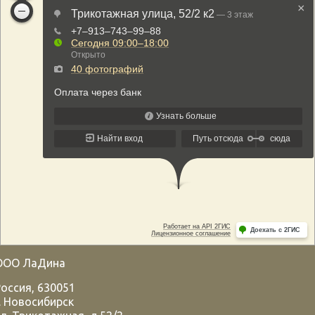
ООО ЛаДина
Россия
,
630051
.
Новосибирск