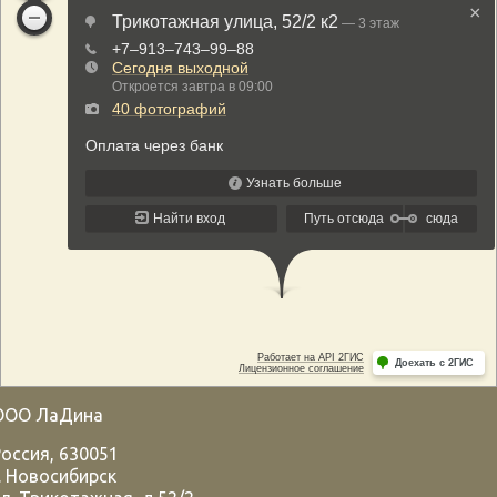
ООО ЛаДина
Россия
,
630051
.
Новосибирск