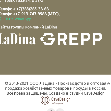
л. Трикотажная, д.52/2
Телефон:
+7(383)285-38-68
,
Телефон:
+7-913-743-9988 (МТС)
,
Чат в WhatsApp
Сайты группы компаний LaDina
© 2013-2021 ООО ЛаДина - Производство и оптовая
продажа хозяйственных товаров и посуды в России.
Все права защищены. Создано в студии
CaveDesign