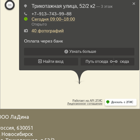
ООО ЛаДина
Россия
,
630051
.
Новосибирск