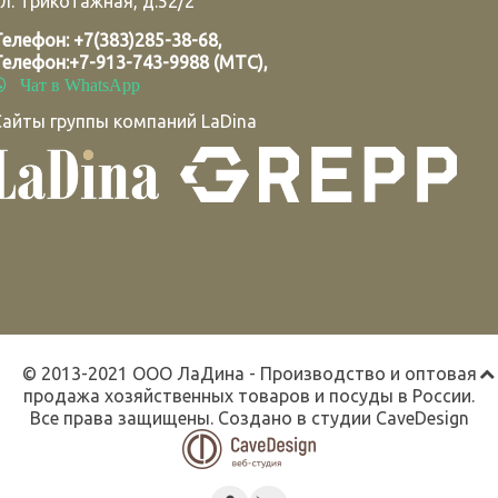
л. Трикотажная, д.52/2
Телефон:
+7(383)285-38-68
,
Телефон:
+7-913-743-9988 (МТС)
,
Чат в WhatsApp
Сайты группы компаний LaDina
© 2013-2021 ООО ЛаДина - Производство и оптовая
продажа хозяйственных товаров и посуды в России.
Все права защищены. Создано в студии
CaveDesign