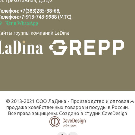
л. Трикотажная, д.52/2
Телефон:
+7(383)285-38-68
,
Телефон:
+7-913-743-9988 (МТС)
,
Чат в WhatsApp
Сайты группы компаний LaDina
© 2013-2021 ООО ЛаДина - Производство и оптовая
продажа хозяйственных товаров и посуды в России.
Все права защищены. Создано в студии
CaveDesign