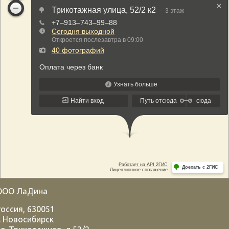
ООО ЛаДина
Россия
,
630051
.
Новосибирск