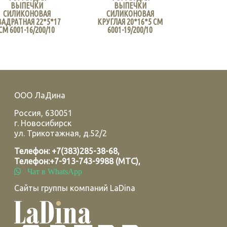
ВЫПЕЧКИ
ВЫПЕЧКИ
СИЛИКОНОВАЯ
СИЛИКОНОВАЯ
ВАДРАТНАЯ 22*5*17
КРУГЛАЯ 20*16*5 СМ
СМ 6001-16/200/10
6001-19/200/10
ООО ЛаДина
Россия
,
630051
г.
Новосибирск
ул. Трикотажная, д.52/2
Телефон:
+7(383)285-38-68
,
Телефон:
+7-913-743-9988 (МТС)
,
Чат в WhatsApp
Сайты группы компаний LaDina