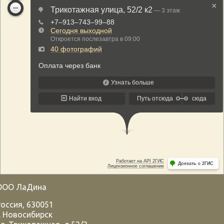
ООО ЛаДина
Россия
,
630051
.
Новосибирск