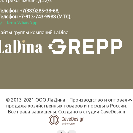
л. Трикотажная, д.52/2
Телефон:
+7(383)285-38-68
,
Телефон:
+7-913-743-9988 (МТС)
,
Чат в WhatsApp
Сайты группы компаний LaDina
© 2013-2021 ООО ЛаДина - Производство и оптовая
продажа хозяйственных товаров и посуды в России.
Все права защищены. Создано в студии
CaveDesign