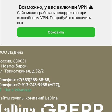
ООО ЛаДина
Россия
,
630051
.
Новосибирск
л. Трикотажная, д.52/2
Телефон:
+7(383)285-38-68
,
Телефон:
+7-913-743-9988 (МТС)
,
Чат в WhatsApp
Сайты группы компаний LaDina