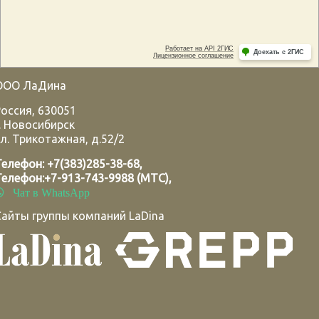
ООО ЛаДина
Россия
,
630051
.
Новосибирск
л. Трикотажная, д.52/2
Телефон:
+7(383)285-38-68
,
Телефон:
+7-913-743-9988 (МТС)
,
Чат в WhatsApp
Сайты группы компаний LaDina