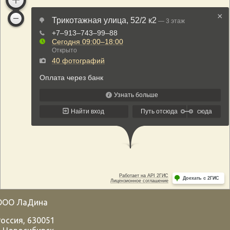
ООО ЛаДина
Россия
,
630051