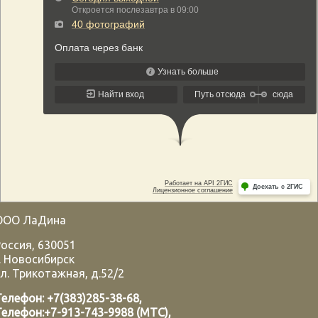
ООО ЛаДина
Россия
,
630051
.
Новосибирск
л. Трикотажная, д.52/2
Телефон:
+7(383)285-38-68
,
Телефон:
+7-913-743-9988 (МТС)
,