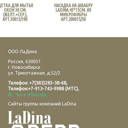
ЕТКА ДЛЯ МЫТЬЯ
НАСАДКА НА ШВАБРУ
ОКОН 30 СМ.
LADINA 45*15СМ. ИЗ
(ЖЕЛТ.+СЕР.),
МИКРОФИБРЫ
АРТ.30013/100
АРТ.200015/50
ООО ЛаДина
Россия
,
630051
г.
Новосибирск
ул. Трикотажная, д.52/2
Телефон:
+7(383)285-38-68
,
Телефон:
+7-913-743-9988 (МТС)
,
Чат в WhatsApp
Сайты группы компаний LaDina