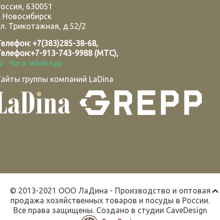
Россия
,
630051
.
Новосибирск
л. Трикотажная, д.52/2
Телефон:
+7(383)285-38-68
,
Телефон:
+7-913-743-9988 (МТС)
,
Чат в WhatsApp
Сайты группы компаний LaDina
© 2013-2021 ООО ЛаДина - Производство и оптовая
продажа хозяйственных товаров и посуды в России.
Все права защищены. Создано в студии
CaveDesign