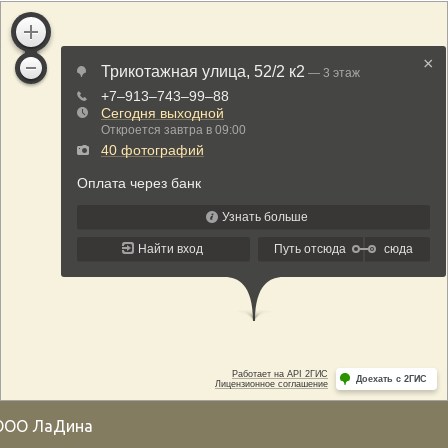
ООО ЛаДина