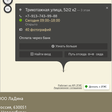
ООО ЛаДина
Россия
,
630051