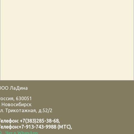
ООО ЛаДина
Россия
,
630051
.
Новосибирск
л. Трикотажная, д.52/2
Телефон:
+7(383)285-38-68
,
Телефон:
+7-913-743-9988 (МТС)
,
Чат в WhatsApp