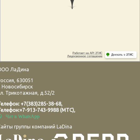
ООО ЛаДина
Россия
,
630051
.
Новосибирск
л. Трикотажная, д.52/2
Телефон:
+7(383)285-38-68
,
Телефон:
+7-913-743-9988 (МТС)
,
Чат в WhatsApp
Сайты группы компаний LaDina