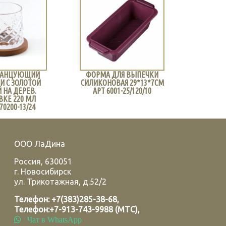
ФОРМА ДЛЯ ВЫПЕЧКИ
ФОРМА ДЛЯ ВЫПЕЧКИ
СИЛИКОНОВАЯ 29*13*7СМ
СИЛИКОНОВАЯ 6 ЯЧЕЕК
АРТ 6001-25/120/10
25*18*3 СМ 6001-02/200/10
ООО ЛаДина
Россия
,
630051
г.
Новосибирск
ул. Трикотажная, д.52/2
Телефон:
+7(383)285-38-68
,
Телефон:
+7-913-743-9988 (МТС)
,
Чат в WhatsApp