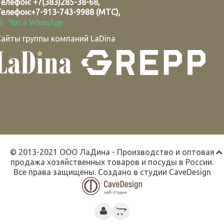
Телефон:
+7(383)285-38-68
,
Телефон:
+7-913-743-9988 (МТС)
,
Чат в WhatsApp
Сайты группы компаний LaDina
© 2013-2021 ООО ЛаДина - Производство и оптовая
продажа хозяйственных товаров и посуды в России.
Все права защищены. Создано в студии
CaveDesign