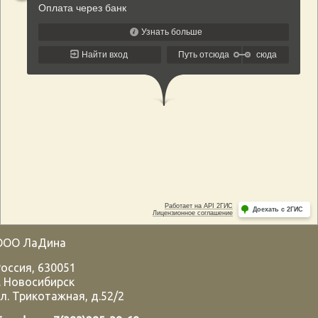
ООО ЛаДина
Россия
,
630051
.
Новосибирск
л. Трикотажная, д.52/2