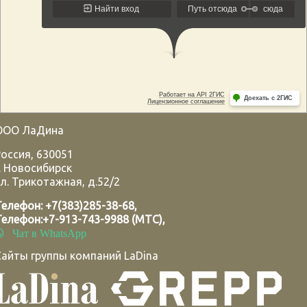
ООО ЛаДина
Россия
,
630051
.
Новосибирск
л. Трикотажная, д.52/2
Телефон:
+7(383)285-38-68
,
Телефон:
+7-913-743-9988 (МТС)
,
Чат в WhatsApp
Сайты группы компаний LaDina