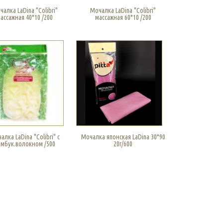
чалка LaDina "Colibri"
Мочалка LaDina "Colibri"
ассажная 40*10 /200
массажная 60*10 /200
алка LaDina "Colibri" с
Мочалка японская LaDina 30*90
амбук.волокном /500
20г/600