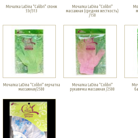
Мочалка LaDina "Calibri" спонж
Мочалка LaDina "Colibri"
Мо
55г/313
массажная (средняя жесткость)
м
/150
Мочалка LaDina "Colibri" перчатка
Мочалка LaDina "Colibri"
Моч
массажная/2500
рукавичка массажная /2500
б