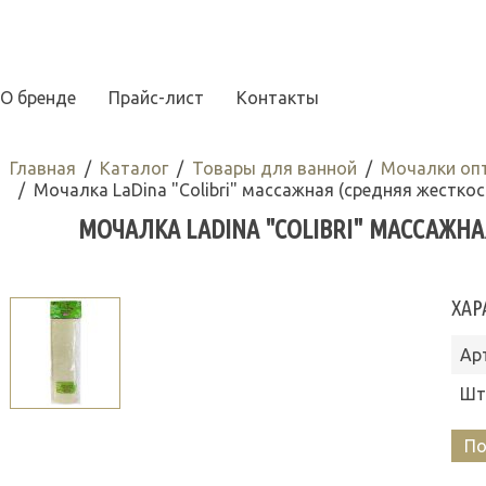
О бренде
Прайс-лист
Контакты
Главная
Каталог
Товары для ванной
Мочалки оп
Мочалка LaDina "Colibri" массажная (средняя жесткос
МОЧАЛКА LADINA "COLIBRI" МАССАЖНА
ХАР
Ар
Шт
По