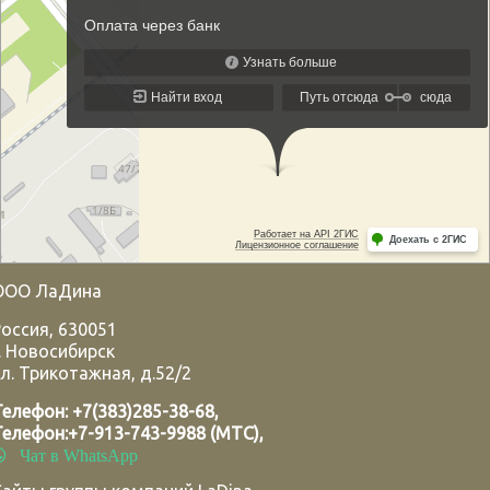
ООО ЛаДина
Россия
,
630051
.
Новосибирск
л. Трикотажная, д.52/2
Телефон:
+7(383)285-38-68
,
Телефон:
+7-913-743-9988 (МТС)
,
Чат в WhatsApp