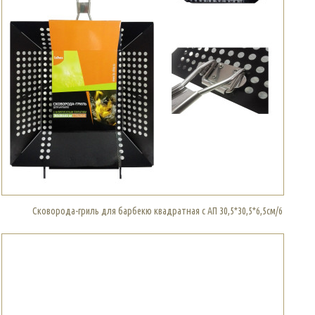
Сковорода-гриль для барбекю квадратная с АП 30,5*30,5*6,5см/6