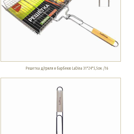
Решетка д/гриля и барбекю LaDina 31*24*5,5см. /16