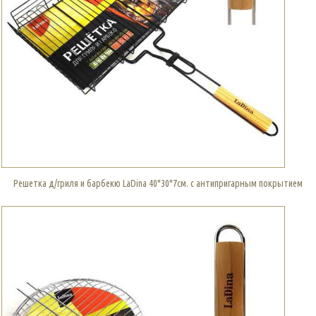
Решетка д/гриля и барбекю LaDina 40*30*7см. с антипригарным покрытием