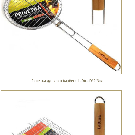
Решетка д/гриля и барбекю LaDina D30*3см.