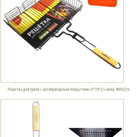
Решетка для гриля с антипригарным покрытием 31*24*5,5+веер 40042/16