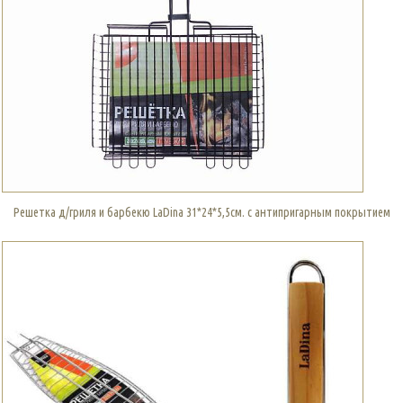
Решетка д/гриля и барбекю LaDina 31*24*5,5см. с антипригарным покрытием