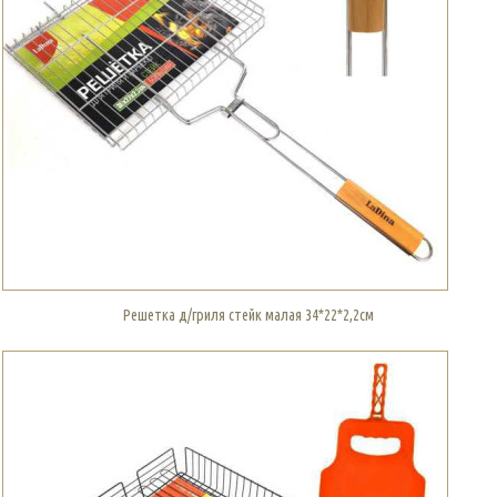
Решетка д/гриля стейк малая 34*22*2,2см