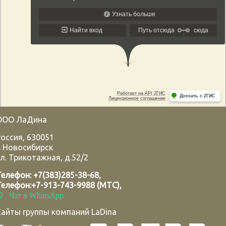
ООО ЛаДина
Россия
,
630051
.
Новосибирск
л. Трикотажная, д.52/2
Телефон:
+7(383)285-38-68
,
Телефон:
+7-913-743-9988 (МТС)
,
Чат в WhatsApp
Сайты группы компаний LaDina