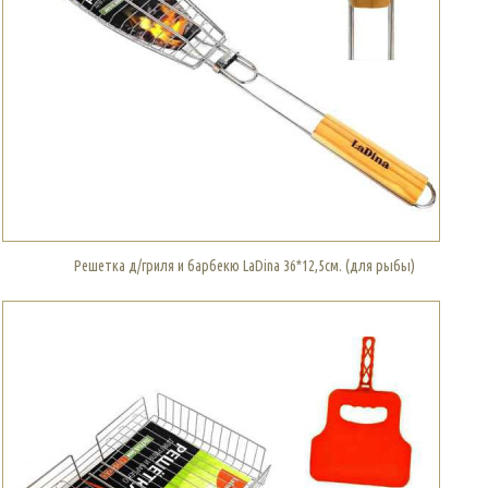
Решетка д/гриля и барбекю LaDina 36*12,5см. (для рыбы)