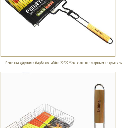
Решетка д/гриля и барбекю LaDina 22*22*5см. с антипригарным покрытием