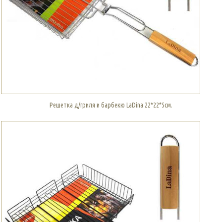
Решетка д/гриля и барбекю LaDina 22*22*5см.