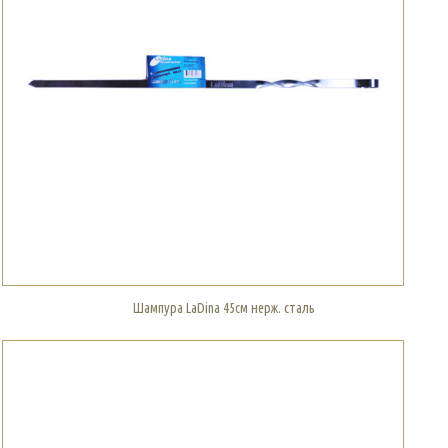
Шампура LaDina 45см нерж. сталь