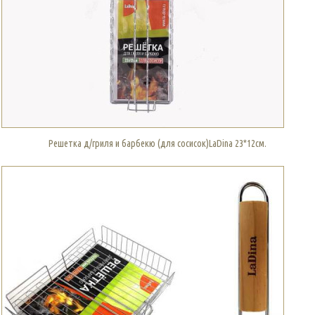
Решетка д/гриля и барбекю (для сосисок)LaDina 23*12см.