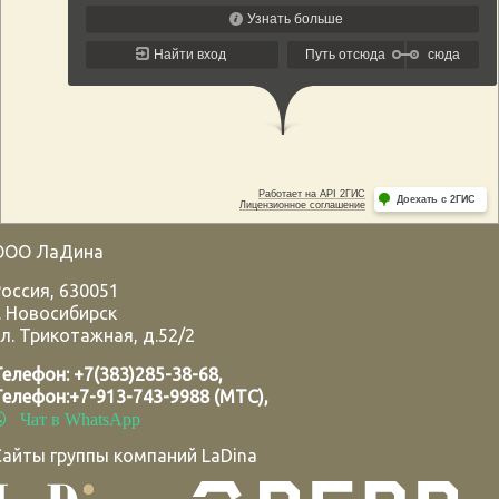
ООО ЛаДина
Россия
,
630051
.
Новосибирск
л. Трикотажная, д.52/2
Телефон:
+7(383)285-38-68
,
Телефон:
+7-913-743-9988 (МТС)
,
Чат в WhatsApp
Сайты группы компаний LaDina