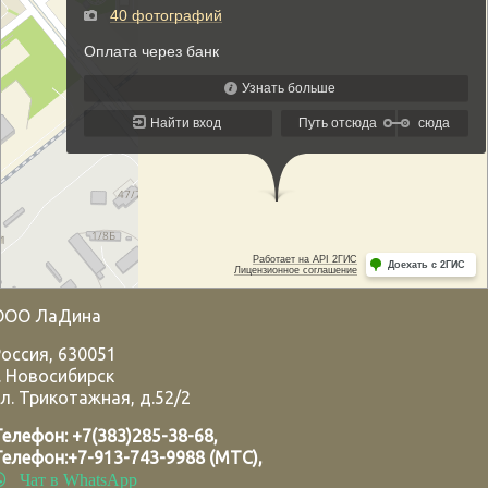
ООО ЛаДина
Россия
,
630051
.
Новосибирск
л. Трикотажная, д.52/2
Телефон:
+7(383)285-38-68
,
Телефон:
+7-913-743-9988 (МТС)
,
Чат в WhatsApp