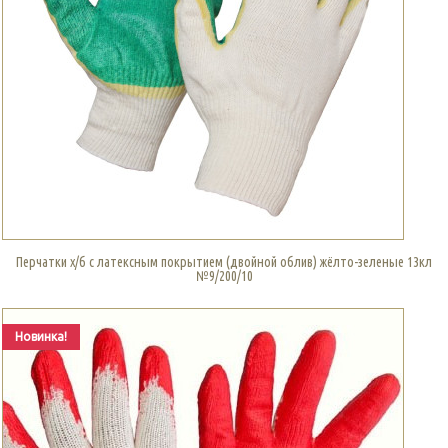
Перчатки х/б с латексным покрытием (двойной облив) жёлто-зеленые 13кл
№9/200/10
Новинка!