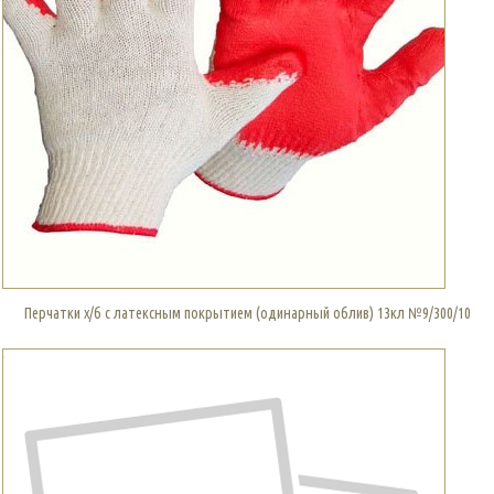
Перчатки х/б с латексным покрытием (одинарный облив) 13кл №9/300/10