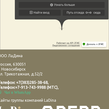
ООО ЛаДина
Россия
,
630051
.
Новосибирск
л. Трикотажная, д.52/2
Телефон:
+7(383)285-38-68
,
Телефон:
+7-913-743-9988 (МТС)
,
Чат в WhatsApp
Сайты группы компаний LaDina