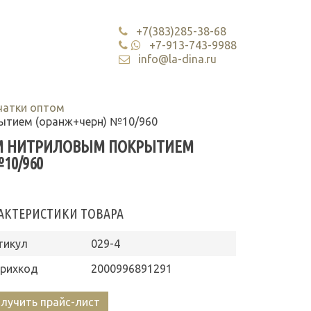
+7(383)285-38-68
+7-913-743-9988
info@la-dina.ru
чатки оптом
ытием (оранж+черн) №10/960
ЫМ НИТРИЛОВЫМ ПОКРЫТИЕМ
10/960
АКТЕРИСТИКИ ТОВАРА
тикул
029-4
рихкод
2000996891291
лучить прайс-лист