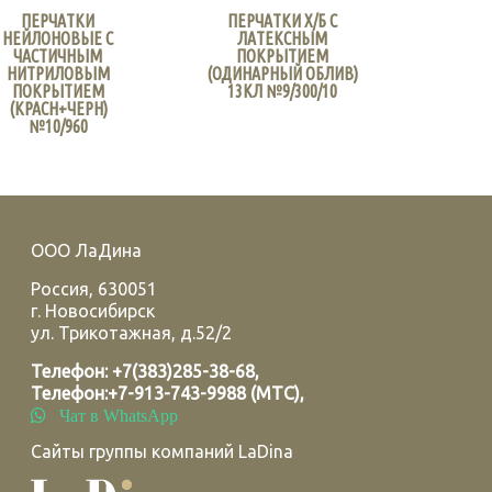
ПЕРЧАТКИ
ПЕРЧАТКИ Х/Б С
НЕЙЛОНОВЫЕ С
ЛАТЕКСНЫМ
ЧАСТИЧНЫМ
ПОКРЫТИЕМ
НИТРИЛОВЫМ
(ОДИНАРНЫЙ ОБЛИВ)
ПОКРЫТИЕМ
13КЛ №9/300/10
(КРАСН+ЧЕРН)
№10/960
ООО ЛаДина
Россия
,
630051
г.
Новосибирск
ул. Трикотажная, д.52/2
Телефон:
+7(383)285-38-68
,
Телефон:
+7-913-743-9988 (МТС)
,
Чат в WhatsApp
Сайты группы компаний LaDina