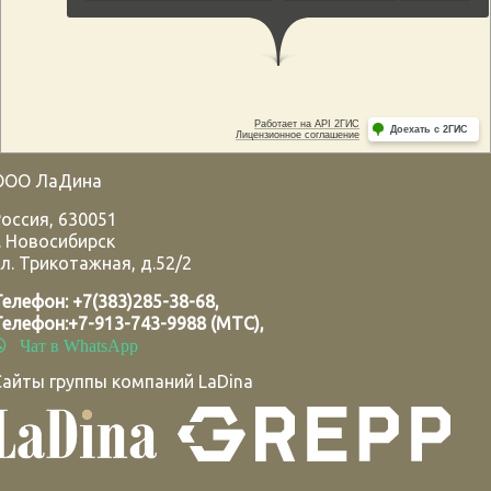
ООО ЛаДина
Россия
,
630051
.
Новосибирск
л. Трикотажная, д.52/2
Телефон:
+7(383)285-38-68
,
Телефон:
+7-913-743-9988 (МТС)
,
Чат в WhatsApp
Сайты группы компаний LaDina