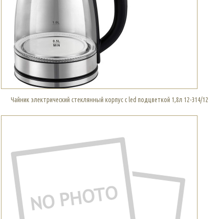
Чайник электрический стеклянный корпус с led подцветкой 1,8л 12-314/12