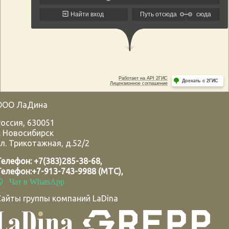
ООО ЛаДина
Россия
,
630051
.
Новосибирск
л. Трикотажная, д.52/2
Телефон:
+7(383)285-38-68
,
Телефон:
+7-913-743-9988 (МТС)
,
Чат в WhatsApp
Сайты группы компаний LaDina