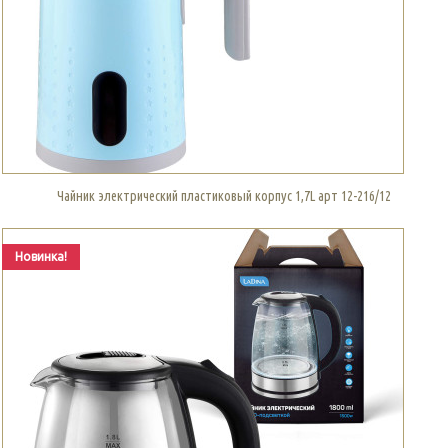
Чайник электрический пластиковый корпус 1,7L арт 12-216/12
Новинка!