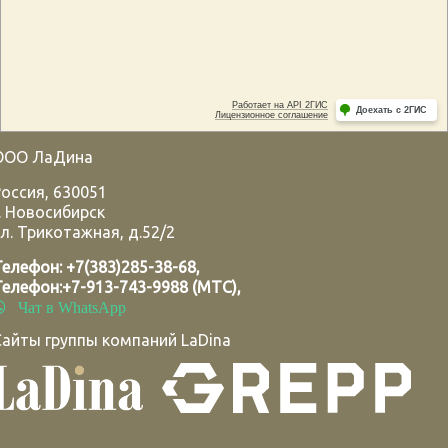
ООО ЛаДина
Россия
,
630051
.
Новосибирск
л. Трикотажная, д.52/2
Телефон:
+7(383)285-38-68
,
Телефон:
+7-913-743-9988 (МТС)
,
Чат в WhatsApp
Сайты группы компаний LaDina