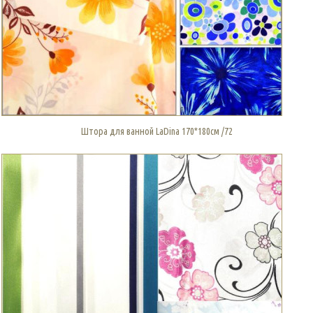
Штора для ванной LaDina 170*180см /72