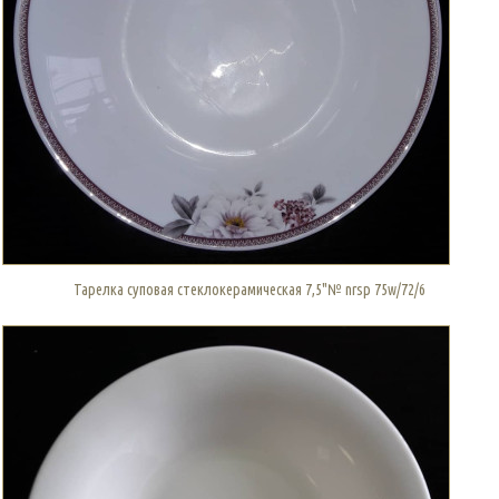
Тарелка суповая стеклокерамическая 7,5"№ nrsp 75w/72/6