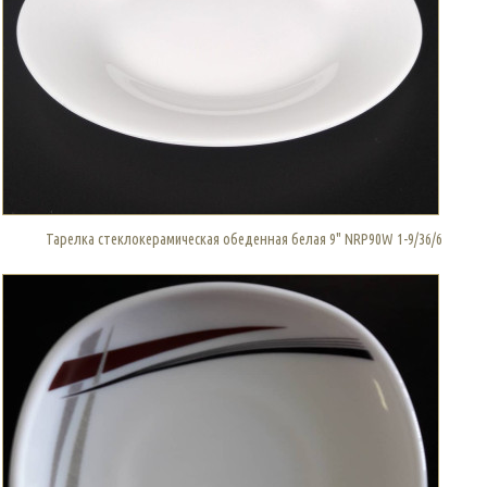
Тарелка стеклокерамическая обеденная белая 9" NRP90W 1-9/36/6