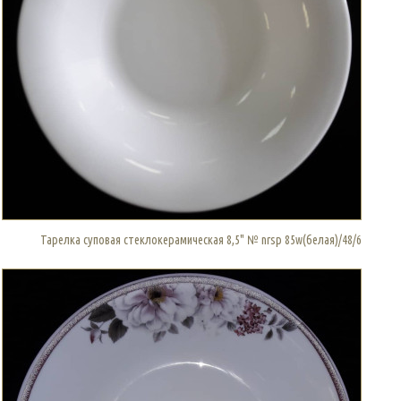
Тарелка суповая стеклокерамическая 8,5" № nrsp 85w(белая)/48/6