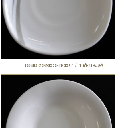
Тарелка стеклокерамическая11,5" № nfp 115w/36/6