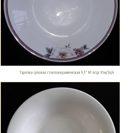
Тарелка суповая стеклокерамическая 9,5" № nrsp 95w/36/6