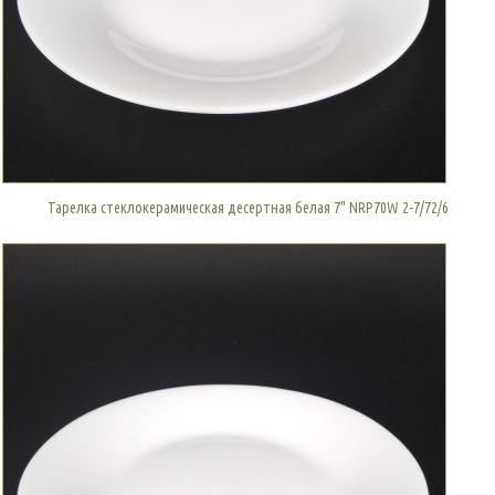
Тарелка стеклокерамическая десертная белая 7" NRP70W 2-7/72/6