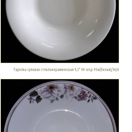
Тарелка суповая стеклокерамическая 9,5" № nrsp 95w(белая)/36/6