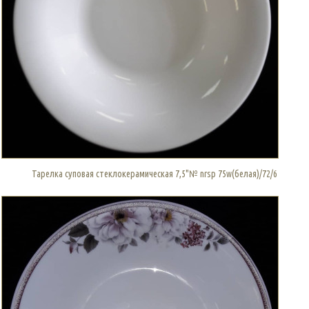
Тарелка суповая стеклокерамическая 7,5"№ nrsp 75w(белая)/72/6