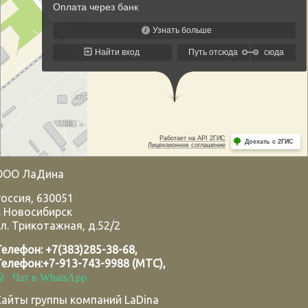
ООО ЛаДина
Россия
,
630051
.
Новосибирск
л. Трикотажная, д.52/2
Телефон:
+7(383)285-38-68
,
Телефон:
+7-913-743-9988 (МТС)
,
Чат в WhatsApp
Сайты группы компаний LaDina