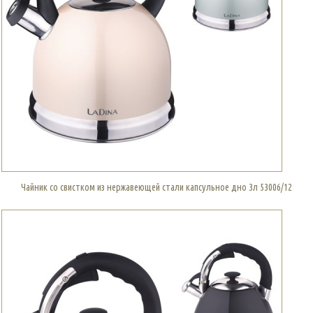
Чайник со свистком из нержавеющей стали капсульное дно 3л 53006/12