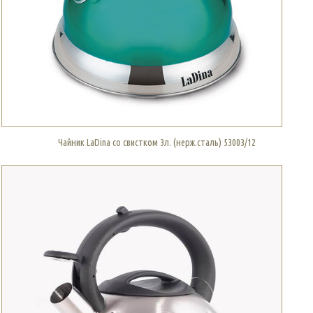
Чайник LaDina со свистком 3л. (нерж.сталь) 53003/12