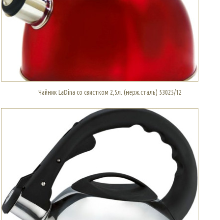
Чайник LaDina со свистком 2,5л. (нерж.сталь) 53025/12