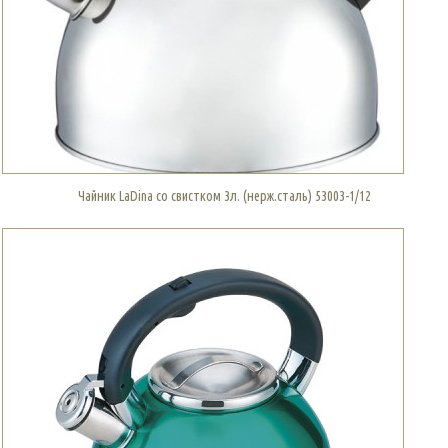
Чайник LaDina со свистком 3л. (нерж.сталь) 53003-1/12