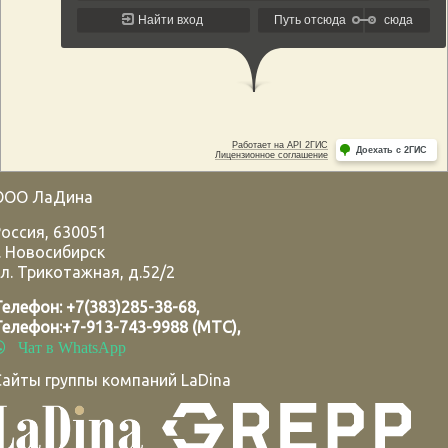
ООО ЛаДина
Россия
,
630051
.
Новосибирск
л. Трикотажная, д.52/2
Телефон:
+7(383)285-38-68
,
Телефон:
+7-913-743-9988 (МТС)
,
Чат в WhatsApp
Сайты группы компаний LaDina