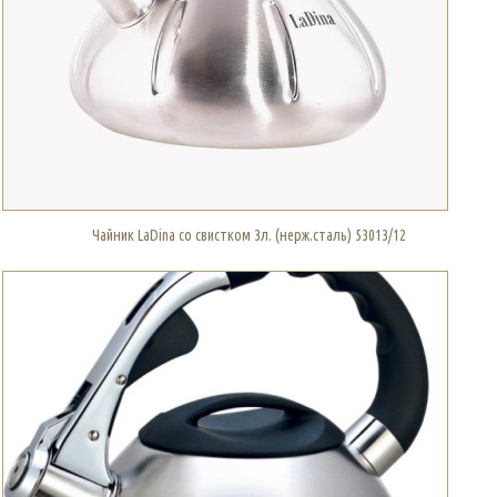
Чайник LaDina со свистком 3л. (нерж.сталь) 53013/12