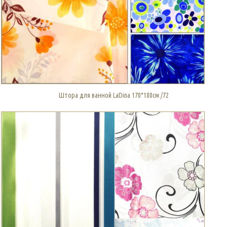
Штора для ванной LaDina 170*180см /72