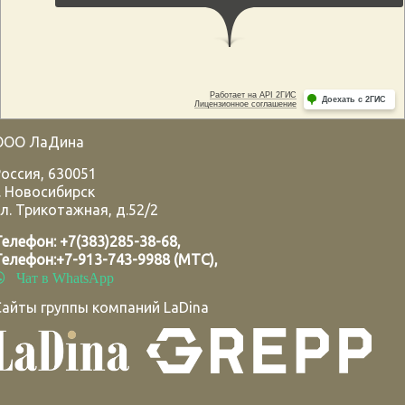
ООО ЛаДина
Россия
,
630051
.
Новосибирск
л. Трикотажная, д.52/2
Телефон:
+7(383)285-38-68
,
Телефон:
+7-913-743-9988 (МТС)
,
Чат в WhatsApp
Сайты группы компаний LaDina