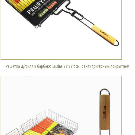
Решетка д/гриля и барбекю LaDina 22*22*5см. с антипригарным покрытием