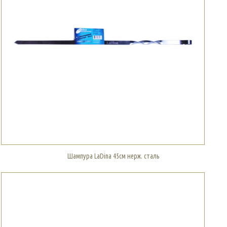
Шампура LaDina 45см нерж. сталь