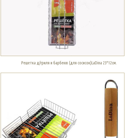
Решетка д/гриля и барбекю (для сосисок)LaDina 23*12см.