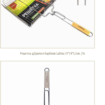
Решетка д/гриля и барбекю LaDina 31*24*5,5см. /16