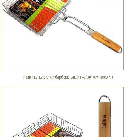
Решетка д/гриля и барбекю LaDina 40*30*7см+веер /18