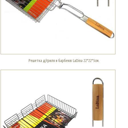
Решетка д/гриля и барбекю LaDina 22*22*5см.