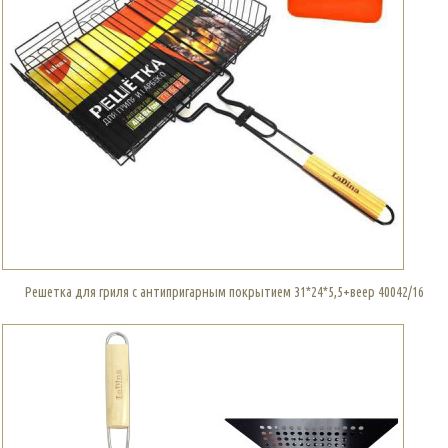
Решетка для гриля с антипригарным покрытием 31*24*5,5+веер 40042/16