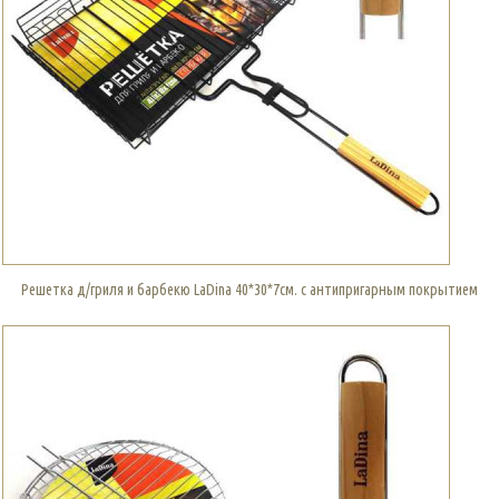
Решетка д/гриля и барбекю LaDina 40*30*7см. с антипригарным покрытием