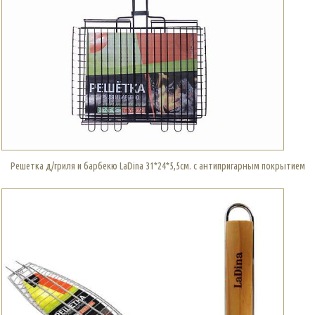
Решетка д/гриля и барбекю LaDina 31*24*5,5см. с антипригарным покрытием