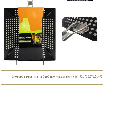
Сковорода-гриль для барбекю квадратная с АП 30,5*30,5*6,5см/6