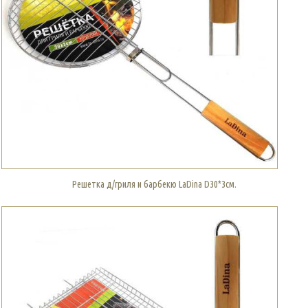
Решетка д/гриля и барбекю LaDina D30*3см.