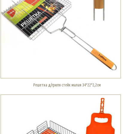
Решетка д/гриля стейк малая 34*22*2,2см