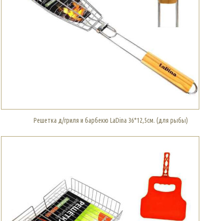
Решетка д/гриля и барбекю LaDina 36*12,5см. (для рыбы)