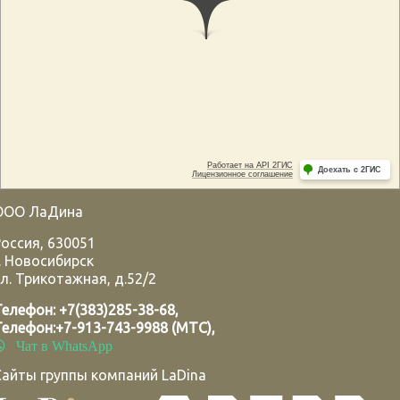
ООО ЛаДина
Россия
,
630051
.
Новосибирск
л. Трикотажная, д.52/2
Телефон:
+7(383)285-38-68
,
Телефон:
+7-913-743-9988 (МТС)
,
Чат в WhatsApp
Сайты группы компаний LaDina