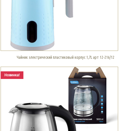
Чайник электрический пластиковый корпус 1,7L арт 12-216/12
Новинка!