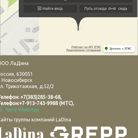
ООО ЛаДина
Россия
,
630051
.
Новосибирск
л. Трикотажная, д.52/2
Телефон:
+7(383)285-38-68
,
Телефон:
+7-913-743-9988 (МТС)
,
Чат в WhatsApp
Сайты группы компаний LaDina