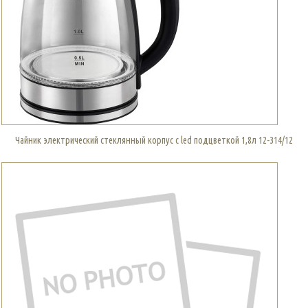
Чайник электрический стеклянный корпус с led подцветкой 1,8л 12-314/12