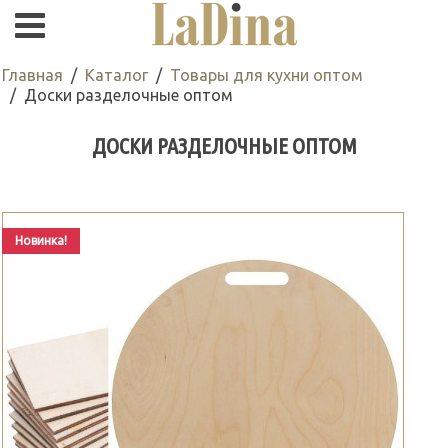
Главная
Каталог
Товары для кухни оптом
Доски разделочные оптом
ДОСКИ РАЗДЕЛОЧНЫЕ ОПТОМ
Новинка!