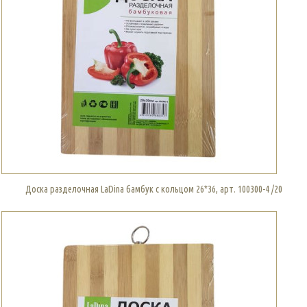
Доска разделочная LaDina бамбук с кольцом 26*36, арт. 100300-4 /20