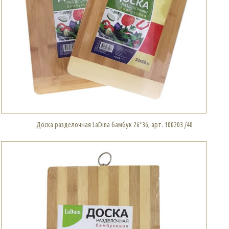
Доска разделочная LaDina бамбук 26*36, арт. 100203 /40