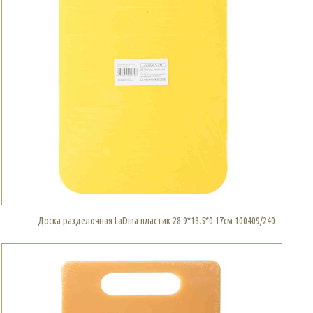
Доска разделочная LaDina пластик 28.9*18.5*0.17см 100409/240