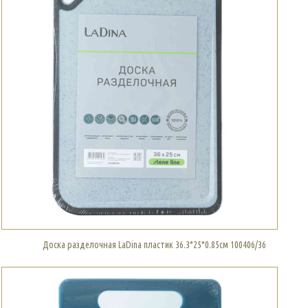
Доска разделочная LaDina пластик 36.3*25*0.85см 100406/36