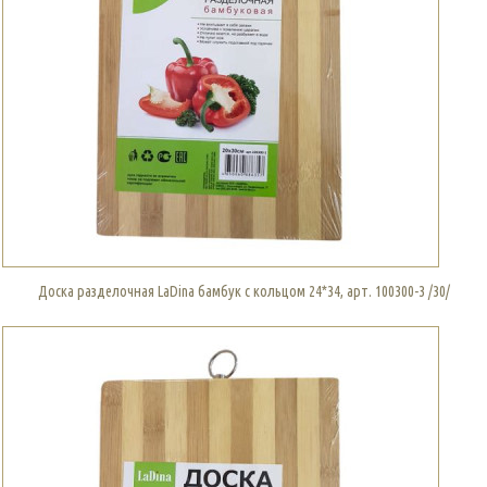
Доска разделочная LaDina бамбук с кольцом 24*34, арт. 100300-3 /30/