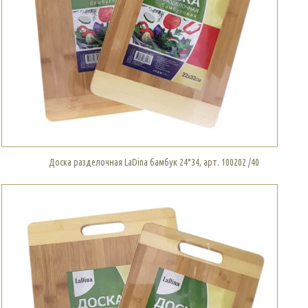
Доска разделочная LaDina бамбук 24*34, арт. 100202 /40