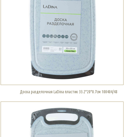
Доска разделочная LaDina пластик 33.2*20*0.7см 100404/48