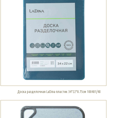
Доска разделочная LaDina пластик 34*22*0.75см 100401/48