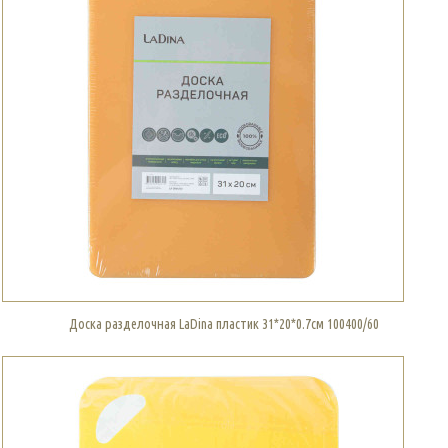
Доска разделочная LaDina пластик 31*20*0.7см 100400/60