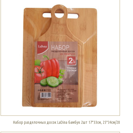
Набор разделочных досок LaDina бамбук 2шт 17*33см, 25*34см/20