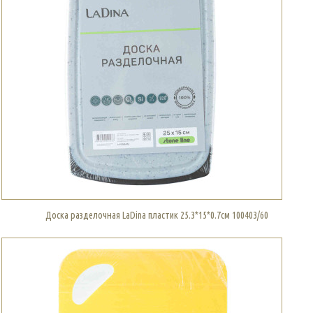
Доска разделочная LaDina пластик 25.3*15*0.7см 100403/60