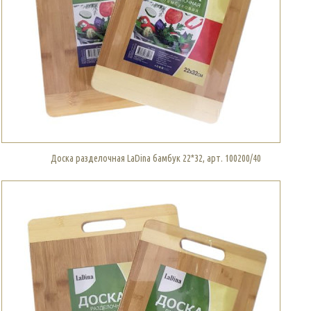
Доска разделочная LaDina бамбук 22*32, арт. 100200/40