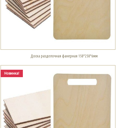
Доска разделочная фанерная 150*250*6мм
Новинка!