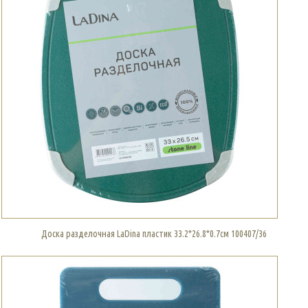
Доска разделочная LaDina пластик 33.2*26.8*0.7см 100407/36