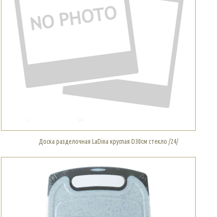
Доска разделочная LaDina круглая D30см стекло /24/