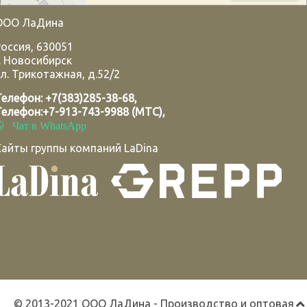
ООО ЛаДина
Россия
,
630051
.
Новосибирск
л. Трикотажная, д.52/2
Телефон:
+7(383)285-38-68
,
Телефон:
+7-913-743-9988 (МТС)
,
Чат в WhatsApp
Сайты группы компаний LaDina
© 2013-2021 ООО ЛаДина - Производство и оптовая