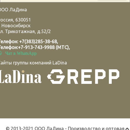
ООО ЛаДина
Россия
,
630051
.
Новосибирск
л. Трикотажная, д.52/2
Телефон:
+7(383)285-38-68
,
Телефон:
+7-913-743-9988 (МТС)
,
Чат в WhatsApp
Сайты группы компаний LaDina
© 2013-2021 ООО ЛаДина - Производство и оптовая