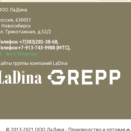
ООО ЛаДина
Россия
,
630051
.
Новосибирск
л. Трикотажная, д.52/2
Телефон:
+7(383)285-38-68
,
Телефон:
+7-913-743-9988 (МТС)
,
Чат в WhatsApp
Сайты группы компаний LaDina
© 2013-2021 ООО ЛаДина - Производство и оптовая