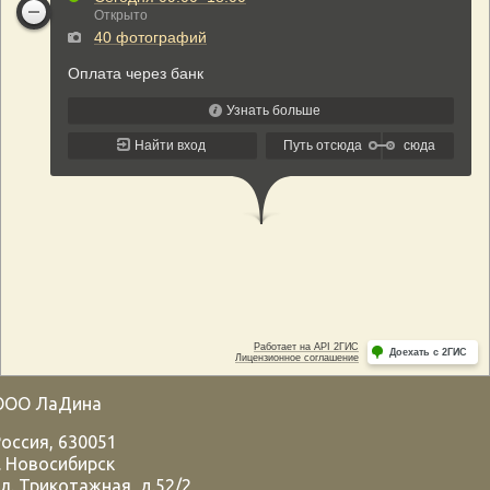
ООО ЛаДина
Россия
,
630051
.
Новосибирск
л. Трикотажная, д.52/2