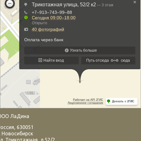
ООО ЛаДина
Россия
,
630051
.
Новосибирск
л. Трикотажная, д.52/2