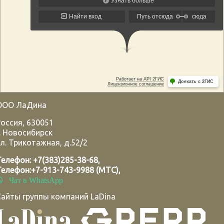
ООО ЛаДина
Россия
,
630051
.
Новосибирск
л. Трикотажная, д.52/2
Телефон:
+7(383)285-38-68
,
Телефон:
+7-913-743-9988 (МТС)
,
Чат в WhatsApp
Сайты группы компаний LaDina