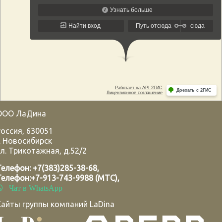
ООО ЛаДина
Россия
,
630051
.
Новосибирск
л. Трикотажная, д.52/2
Телефон:
+7(383)285-38-68
,
Телефон:
+7-913-743-9988 (МТС)
,
Чат в WhatsApp
Сайты группы компаний LaDina