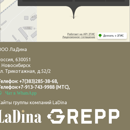
ООО ЛаДина
Россия
,
630051
.
Новосибирск
л. Трикотажная, д.52/2
Телефон:
+7(383)285-38-68
,
Телефон:
+7-913-743-9988 (МТС)
,
Чат в WhatsApp
Сайты группы компаний LaDina