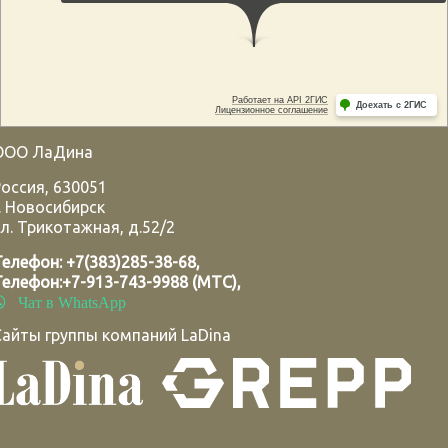
ООО ЛаДина
Россия
,
630051
.
Новосибирск
л. Трикотажная, д.52/2
Телефон:
+7(383)285-38-68
,
Телефон:
+7-913-743-9988 (МТС)
,
Чат в WhatsApp
Сайты группы компаний LaDina