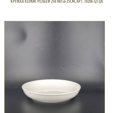
КРУЖКА КЕРАМ. РЕЛЬЕФ 250 МЛ ⌀ 25СМ, АРТ. 70206-5/72/6