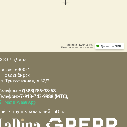
ООО ЛаДина
Россия
,
630051
.
Новосибирск
л. Трикотажная, д.52/2
Телефон:
+7(383)285-38-68
,
Телефон:
+7-913-743-9988 (МТС)
,
Чат в WhatsApp
Сайты группы компаний LaDina